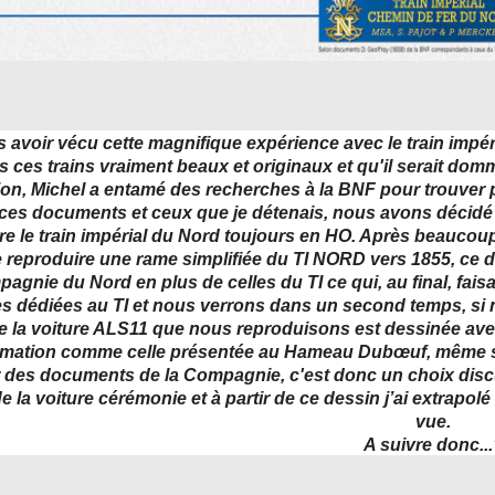
s avoir vécu cette magnifique expérience avec le train imp
s ces trains vraiment beaux et originaux et qu'il serait domm
ion, Michel a entamé des recherches à la BNF pour trouver
e ces documents et ceux que je détenais, nous avons décidé 
re le train impérial du Nord toujours en HO. Après beaucoup
de reproduire une rame simplifiée du TI NORD vers 1855, ce 
agnie du Nord en plus de celles du TI ce qui, au final, fais
res dédiées au TI et nous verrons dans un second temps, si 
e la voiture ALS11 que nous reproduisons est dessinée av
rmation comme celle présentée au Hameau Dubœuf, même si e
r des documents de la Compagnie, c'est donc un choix discu
e la voiture cérémonie et à partir de ce dessin j’ai extrapol
vue.
A suivre donc...